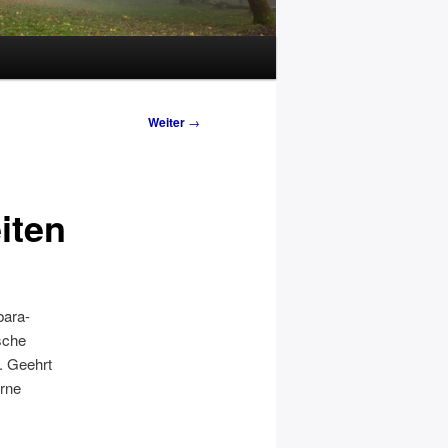
Weiter
→
iten
bara-
sche
t. Geehrt
rne