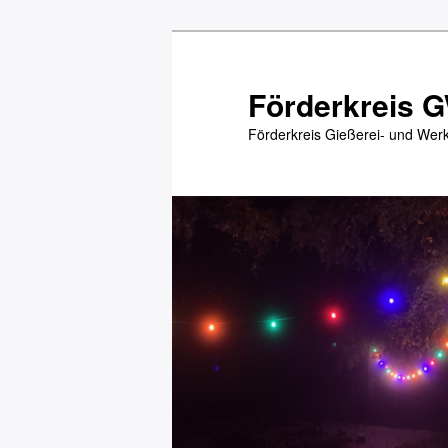
Zum
Inhalt
wechseln
Förderkreis 
Förderkreis Gießerei- und Werks