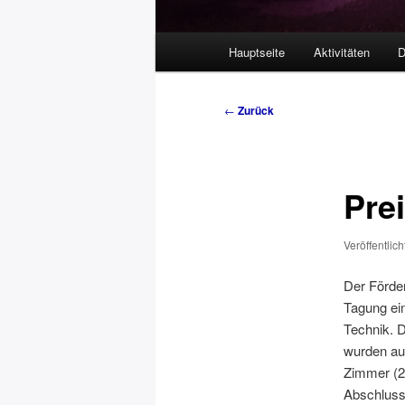
Hauptmenü
Hauptseite
Aktivitäten
D
Beitragsnavigation
←
Zurück
Pre
Veröffentlic
Der Förde
Tagung ein
Technik. D
wurden au
Zimmer (20
Abschlussa