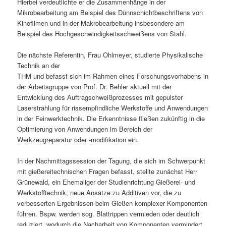
Hierbei verdeutlichte er die Zusammenhänge in der
Mikrobearbeitung am Beispiel des Dünnschichtbeschriftens von
Kinofilmen und in der Makrobearbeitung insbesondere am
Beispiel des Hochgeschwindigkeitsschweißens von Stahl.
Die nächste Referentin, Frau Ohlmeyer, studierte Physikalische
Technik an der
THM und befasst sich im Rahmen eines Forschungsvorhabens in
der Arbeitsgruppe von Prof. Dr. Behler aktuell mit der
Entwicklung des Auftragschweißprozesses mit gepulster
Laserstrahlung für rissempfindliche Werkstoffe und Anwendungen
in der Feinwerktechnik. Die Erkenntnisse fließen zukünftig in die
Optimierung von Anwendungen im Bereich der
Werkzeugreparatur oder -modifikation ein.
In der Nachmittagssession der Tagung, die sich im Schwerpunkt
mit gießereitechnischen Fragen befasst, stellte zunächst Herr
Grünewald, ein Ehemaliger der Studienrichtung Gießerei- und
Werkstofftechnik, neue Ansätze zu Additiven vor, die zu
verbesserten Ergebnissen beim Gießen komplexer Komponenten
führen. Bspw. werden sog. Blattrippen vermieden oder deutlich
reduziert, wodurch die Nacharbeit von Komponenten vermindert