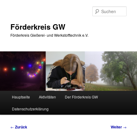
Zum
Inhalt
Such
wechseln
Förderkreis GW
Förderkreis Gießerei- und Werkstofftechnik e.V.
Hauptmenü
Hauptseite
Aktivitäten
Der Förderkreis GW
Datenschutzerklärung
Beitragsnavigation
←
Zurück
Weiter
→