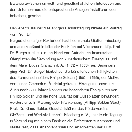
Balance zwischen umwelt- und gesellschaftlichen Interessen und
den Unternehmen, die entsprechende Anlagen installieren oder
betreiben, gesehen.
Den Abschluss der diesjährigen Barbaratagung bildete ein Vortrag
von Prof. Dr.
Burger, ehemaliger Rektor der Fachhochschule Gießen-Friedberg
und anschließend in leitender Funktion bei Viessmann tätig. Prof.
Dr. Burger stellte u. a. an Hand von Aufnahmen historischer
Ofenplatten die Verbindung von künstlerischem Eisenguss und
dem Maler Lucas Cranach d. Ä. (1472 – 1553) her. Besonders
ging Prof. Dr. Burger hierbei auf die künstlerischen Fähigkeiten
des Formenschneiders Philipp Soldan (1500 – 1569), der Motive
von Lucas Cranach d. Ä. detailgetreu in Eisenguss umsetzte.
Auch nach 500 Jahren können die besonderen Fähigkeiten von
Philipp Soldan und die hohe Qualität der Gussplatten bewundert
werden, u. a. in Marburg oder Frankenberg (Philipp Soldan Stadt).
Prof. Dr. Klaus Behler, Geschäftsführer des Fördervereins
Gießerei- und Werkstofftechnik Friedberg e. V., fasste die Tagung
in Verbindung mit einem Dank an die Referenten zusammen und
stellte fest, dass Absolventinnen und Absolventen der THM