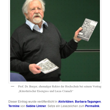
Prof. Dr. Burger, ehemaliger Rektor der Hochschule bei seinem Vortrag
„Künstlerischer Eisenguss und Lucas Cranach“
Dieser Eintrag wurde veröffentlicht in
Aktivitäten
,
Barbara-Tagungen
,
Termine
von
Sabine Lintner
. Setze ein Lesezeichen zum
Permalink
.